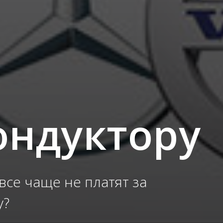
ондуктору
се чаще не платят за
у?