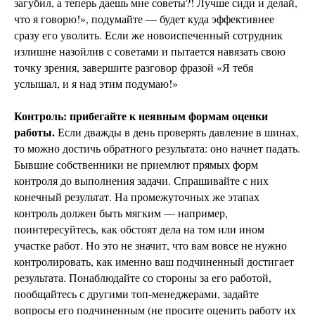
загубил, а теперь даешь мне советы?! Лучше сиди и делай,
что я говорю!», подумайте — будет куда эффективнее
сразу его уволить. Если же новоиспеченный сотрудник
излишне назойлив с советами и пытается навязать свою
точку зрения, завершите разговор фразой «Я тебя
услышал, и я над этим подумаю!»
Контроль: прибегайте к неявным формам оценки
работы.
Если дважды в день проверять давление в шинах,
то можно достичь обратного результата: оно начнет падать.
Бывшие собственники не приемлют прямых форм
контроля до выполнения задачи. Спрашивайте с них
конечный результат. На промежуточных же этапах
контроль должен быть мягким — например,
поинтересуйтесь, как обстоят дела на том или ином
участке работ. Но это не значит, что вам вовсе не нужно
контролировать, как именно ваш подчиненный достигает
результата. Понаблюдайте со стороны за его работой,
пообщайтесь с другими топ-менеджерами, задайте
вопросы его подчиненным (не просите оценить работу их