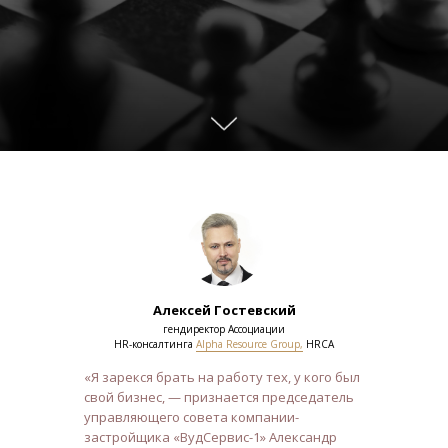
Алексей Гостевский
гендиректор Ассоциации
HR-консалтинга
Alpha Resource Group,
HRCA
«Я зарекся брать на работу тех, у кого был
свой бизнес, — признается председатель
управляющего совета компании-
застройщика «ВудСервис-1» Александр