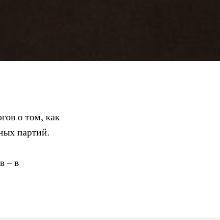
гов о том, как
ных партий.
в – в