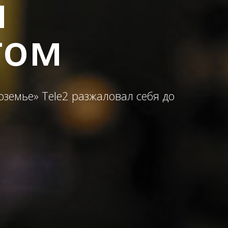
и
том
земье» Tele2 разжаловал себя до