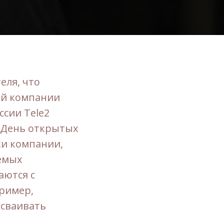
еля, что
шей компании
ссии Tele2
«День открытых
ки компании,
емых
аются с
пример,
сваивать