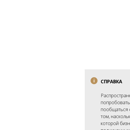
CПРАВКА
Распростране
попробовать 
пообщаться с
том, насколь
которой бизн