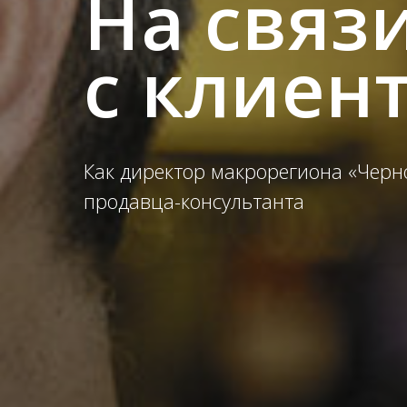
На связ
с клиен
Как директор макрорегиона «Черно
продавца-консультанта