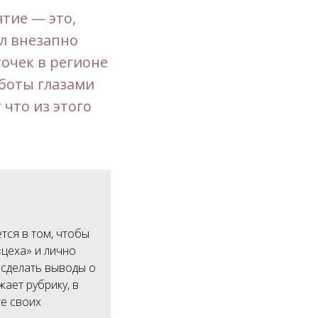
тие — это,
ил внезапно
точек в регионе
аботы глазами
 что из этого
тся в том, чтобы
«цеха» и лично
 сделать выводы о
ает рубрику, в
е своих