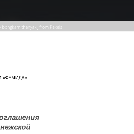
y
bongkarn thanyakij
from
Pexels
М «ФЕМИДА»
 оглашения
онежской