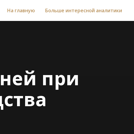
На главную
Больше интересной аналитики
мней при
дства