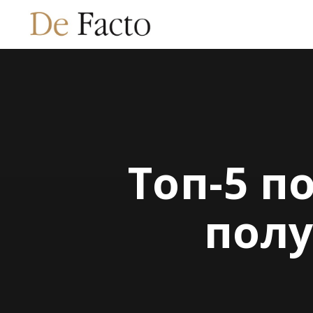
Топ-5 п
полу