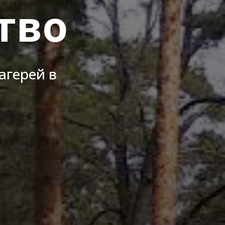
тво
агерей в