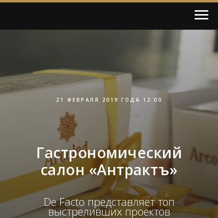
21 ФЕВРАЛЯ 2019 ГОДА 12:00
Гастрономический
салон «Антрактъ»
De Facto представляет топ
выстреливших проектов