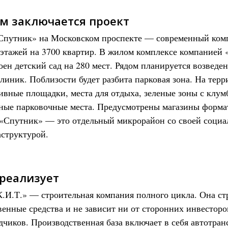
ем заключается проект
путник» на Московском проспекте — современный комп
 этажей на 3700 квартир. В жилом комплексе компанией
оен детский сад на 280 мест. Рядом планируется возведе
линик. Поблизости будет разбита парковая зона. На тер
ивные площадки, места для отдыха, зеленые зоны с клум
ные парковочные места. Предусмотрены магазины формат
 «Спутник» — это отдельный микрорайон со своей социа
структурой.
 реализует
.И.Т.» — строительная компания полного цикла. Она ст
венные средства и не зависит ни от сторонних инвесторо
дчиков. Производственная база включает в себя автотран