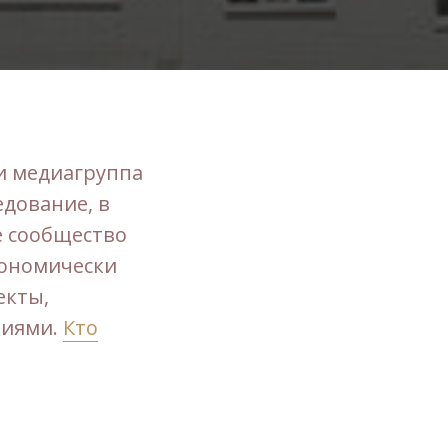
и медиагруппа
едование, в
е сообщество
кономически
екты,
ниями.
Кто