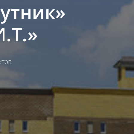
утник»
.Т.»
ктов