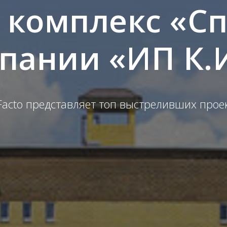
 комплекс «Сп
пании «ИП К.И
Facto представляет топ выстреливших прое