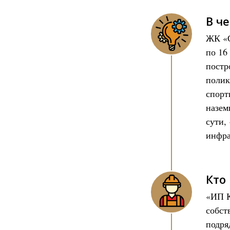
В ч
ЖК «С
по 16
постр
полик
спорт
назем
сути,
инфра
Кто
«ИП К
собст
подря