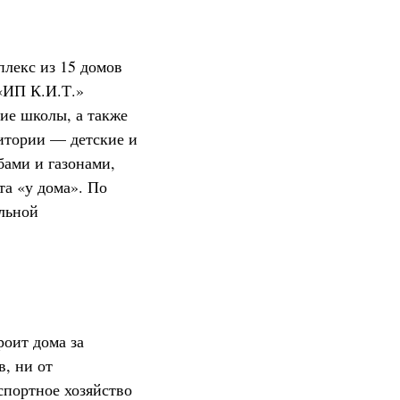
лекс из 15 домов
 «ИП К.И.Т.»
ние школы, а также
ритории — детские и
бами и газонами,
а «у дома». По
льной
роит дома за
в, ни от
спортное хозяйство