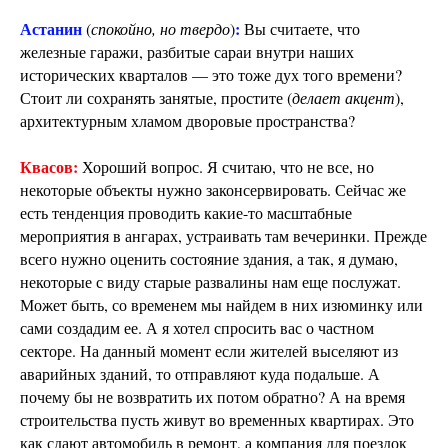
Астанин
:
(
спокойно, но твердо
)
Вы считаете, что
железные гаражи, разбитые сараи внутри наших
исторических кварталов — это тоже дух того времени?
Стоит ли сохранять занятые, простите (
делает акцент
),
архитектурным хламом дворовые пространства?
Квасов:
Хороший вопрос. Я считаю, что не все, но
некоторые объекты нужно законсервировать. Сейчас же
есть тенденция проводить какие-то масштабные
мероприятия в ангарах, устраивать там вечеринки. Прежде
всего нужно оценить состояние здания, а так, я думаю,
некоторые с виду старые развалины нам еще послужат.
Может быть, со временем мы найдем в них изюминку или
сами создадим ее. А я хотел спросить вас о частном
секторе. На данный момент если жителей выселяют из
аварийных зданий, то отправляют куда подальше. А
почему бы не возвратить их потом обратно? А на время
строительства пусть живут во временных квартирах. Это
как сдают автомобиль в ремонт, а компания для поездок