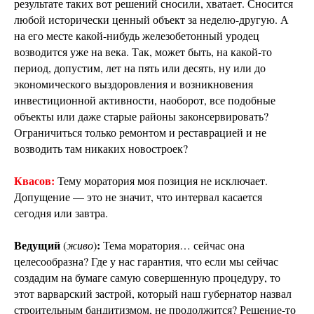
результате таких вот решений сносили, хватает. Сносится
любой исторически ценный объект за неделю-другую. А
на его месте какой-нибудь железобетонный уродец
возводится уже на века. Так, может быть, на какой-то
период, допустим, лет на пять или десять, ну или до
экономического выздоровления и возникновения
инвестиционной активности, наоборот, все подобные
объекты или даже старые районы законсервировать?
Ограничиться только ремонтом и реставрацией и не
возводить там никаких новостроек?
Квасов:
Тему моратория моя позиция не исключает.
Допущение — это не значит, что интервал касается
сегодня или завтра.
Ведущий
:
(
живо
)
Тема моратория… сейчас она
целесообразна? Где у нас гарантия, что если мы сейчас
создадим на бумаге самую совершенную процедуру, то
этот варварский застрой, который наш губернатор назвал
строительным бандитизмом, не продолжится? Решение-то