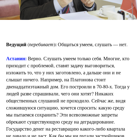
Ведущий
:
(
перебивает
)
Общаться умеем, слушать — нет.
Астанин:
Верно. Слушать умеем только себя. Многие, кто
приходит с проблемой, ставят задачу выговориться,
изложить то, что у них заготовлено, а дальше они и не
слышат ничего. Например, на Платонова стоит
двенадцатиэтажный дом. Его построили в 70-80-х. Тогда у
людей разве спрашивали, чего они хотят? Никаких
общественных слушаний не проходило. Сейчас же, видя
сложившуюся ситуацию, хочется спросить: какую среду
мы пытаемся сохранить? Эти всевозможные запреты
обрекают существующую среду на деградирование.
Государство денег на реставрацию какого-либо квартала
не давало и не даст. Как бы мы ни ругали застройщиков,